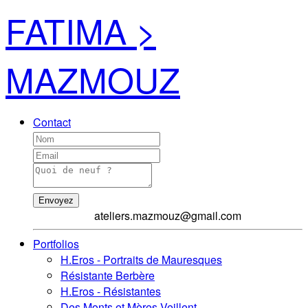
FATIMA >
MAZMOUZ
Contact
Envoyez
ateliers.mazmouz@gmail.com
Portfolios
H.Eros - Portraits de Mauresques
Résistante Berbère
H.Eros - Résistantes
Des Monts et Mères Veillent