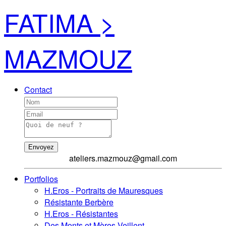
FATIMA >
MAZMOUZ
Contact
Envoyez
ateliers.mazmouz@gmail.com
Portfolios
H.Eros - Portraits de Mauresques
Résistante Berbère
H.Eros - Résistantes
Des Monts et Mères Veillent