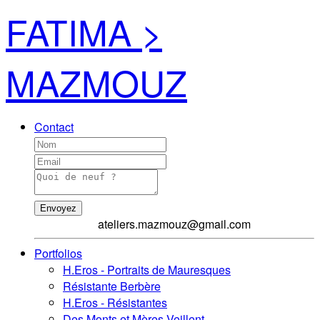
FATIMA >
MAZMOUZ
Contact
Envoyez
ateliers.mazmouz@gmail.com
Portfolios
H.Eros - Portraits de Mauresques
Résistante Berbère
H.Eros - Résistantes
Des Monts et Mères Veillent