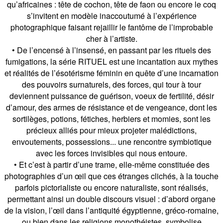
qu’africaines : tête de cochon, tête de faon ou encore le coq
s’invitent en modèle inaccoutumé à l’expérience
photographique faisant rejaillir le fantôme de l’improbable
cher à l’artiste.
• De l’encensé à l’insensé, en passant par les rituels des
fumigations, la série RITUEL est une incantation aux mythes
et réalités de l’ésotérisme féminin en quête d’une incarnation
des pouvoirs surnaturels, des forces, qui tour à tour
deviennent puissance de guérison, voeux de fertilité, désir
d’amour, des armes de résistance et de vengeance, dont les
sortilèges, potions, fétiches, herbiers et momies, sont les
précieux alliés pour mieux projeter malédictions,
envoutements, possessions... une rencontre symbiotique
avec les forces invisibles qui nous entoure.
• Et c’est à partir d’une trame, elle-même constituée des
photographies d’un œil que ces étranges clichés, à la touche
parfois pictorialiste ou encore naturaliste, sont réalisés,
permettant ainsi un double discours visuel : d’abord organe
de la vision, l’œil dans l’antiquité égyptienne, gréco-romaine,
ou bien dans les religions monothéistes, symbolise