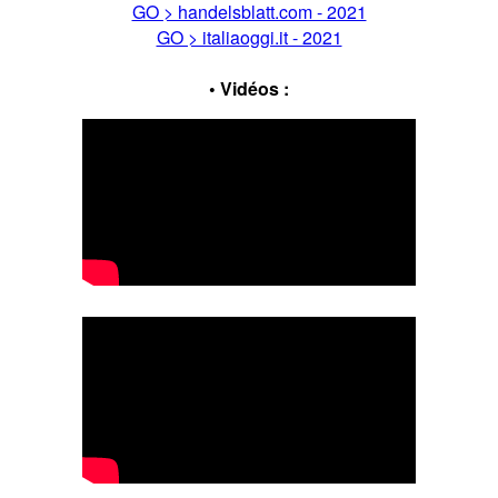
GO > handelsblatt.com - 2021
GO > italiaoggi.it - 2021
• Vidéos :