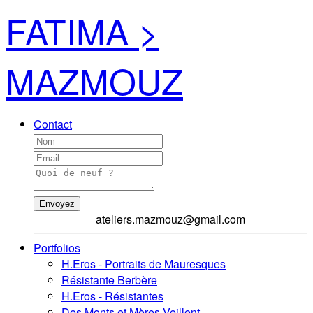
FATIMA >
MAZMOUZ
Contact
Envoyez
ateliers.mazmouz@gmail.com
Portfolios
H.Eros - Portraits de Mauresques
Résistante Berbère
H.Eros - Résistantes
Des Monts et Mères Veillent