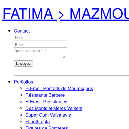
FATIMA > MAZMO
Contact
Envoyez
Portfolios
H.Eros - Portraits de Mauresques
Résistante Berbère
H.Eros - Résistantes
Des Monts et Mères Veillent
Super Oum Vulvalavie
Filanthropia
Figures de Sorcières