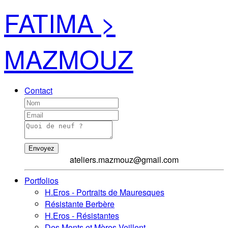
FATIMA >
MAZMOUZ
Contact
Envoyez
ateliers.mazmouz@gmail.com
Portfolios
H.Eros - Portraits de Mauresques
Résistante Berbère
H.Eros - Résistantes
Des Monts et Mères Veillent