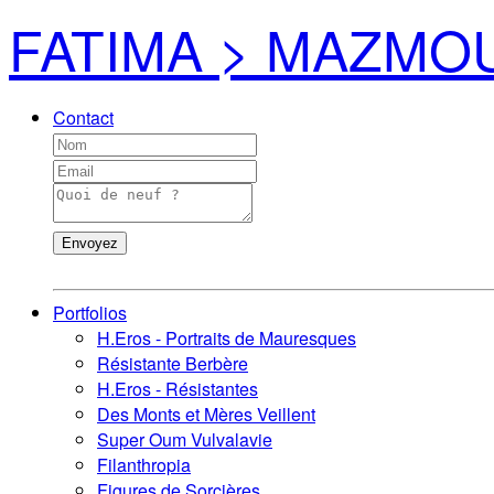
FATIMA > MAZMO
Contact
Envoyez
Portfolios
H.Eros - Portraits de Mauresques
Résistante Berbère
H.Eros - Résistantes
Des Monts et Mères Veillent
Super Oum Vulvalavie
Filanthropia
Figures de Sorcières