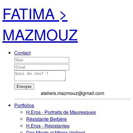
FATIMA >
MAZMOUZ
Contact
Envoyez
ateliers.mazmouz@gmail.com
Portfolios
H.Eros - Portraits de Mauresques
Résistante Berbère
H.Eros - Résistantes
Des Monts et Mères Veillent