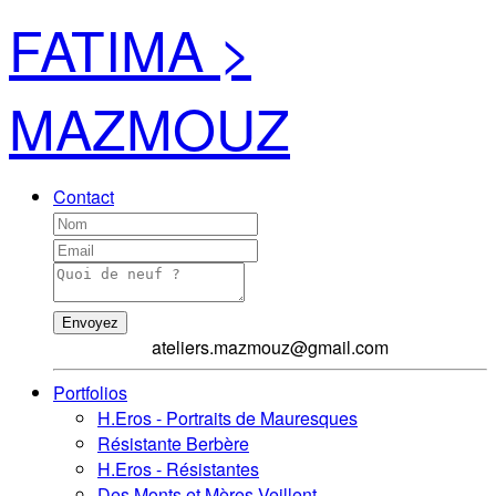
FATIMA >
MAZMOUZ
Contact
Envoyez
ateliers.mazmouz@gmail.com
Portfolios
H.Eros - Portraits de Mauresques
Résistante Berbère
H.Eros - Résistantes
Des Monts et Mères Veillent