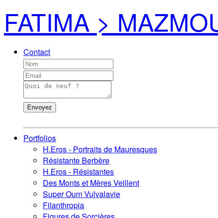
FATIMA > MAZMO
Contact
Envoyez
Portfolios
H.Eros - Portraits de Mauresques
Résistante Berbère
H.Eros - Résistantes
Des Monts et Mères Veillent
Super Oum Vulvalavie
Filanthropia
Figures de Sorcières