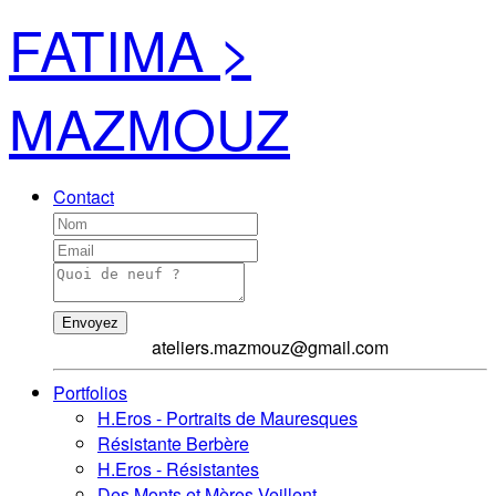
FATIMA >
MAZMOUZ
Contact
Envoyez
ateliers.mazmouz@gmail.com
Portfolios
H.Eros - Portraits de Mauresques
Résistante Berbère
H.Eros - Résistantes
Des Monts et Mères Veillent