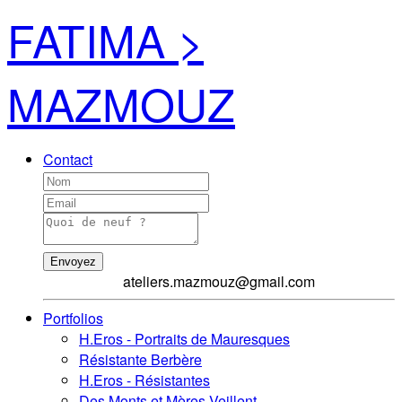
FATIMA >
MAZMOUZ
Contact
Envoyez
ateliers.mazmouz@gmail.com
Portfolios
H.Eros - Portraits de Mauresques
Résistante Berbère
H.Eros - Résistantes
Des Monts et Mères Veillent