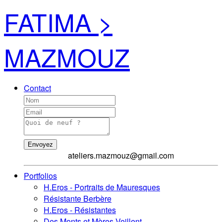
FATIMA >
MAZMOUZ
Contact
Envoyez
ateliers.mazmouz@gmail.com
Portfolios
H.Eros - Portraits de Mauresques
Résistante Berbère
H.Eros - Résistantes
Des Monts et Mères Veillent