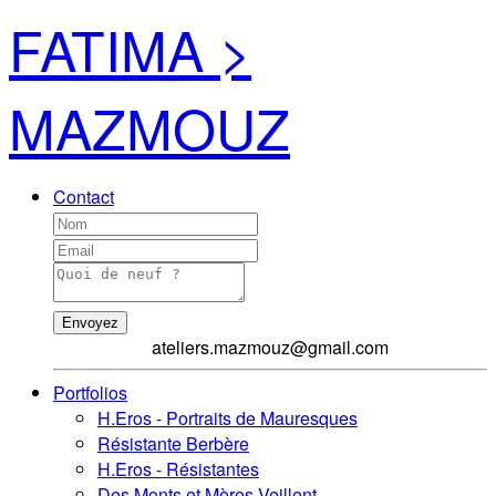
FATIMA >
MAZMOUZ
Contact
Envoyez
ateliers.mazmouz@gmail.com
Portfolios
H.Eros - Portraits de Mauresques
Résistante Berbère
H.Eros - Résistantes
Des Monts et Mères Veillent